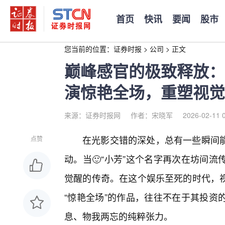
首页
快讯
要闻
股市
您当前的位置：
证券时报
>
公司
>
正文
巅峰感官的极致释放：
演惊艳全场，重塑视觉
来源：证券时报网
作者：宋晓军
2026-02-11 
在光影交错的深处，总有一些瞬间
点赞
动。当🙂“小芳”这个名字再次在坊间
觉醒的传奇。在这个娱乐至死的时代，
“惊艳全场”的作品，往往不在于其投资
息、物我两忘的纯粹张力。