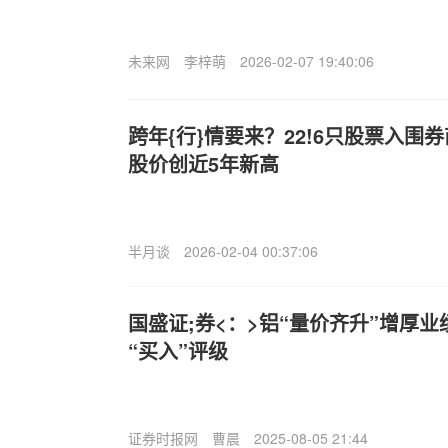
未来网
李梓萌
2026-02-07 19:40:06
跨年{行}情要来？22!6只股票入围券
股价创近5年新高
半月谈
2026-02-04 00:37:06
国盛证;券<：>铝“量价齐升”增厚业
“买入”评级
证券时报网
曹晨
2025-08-05 21:44