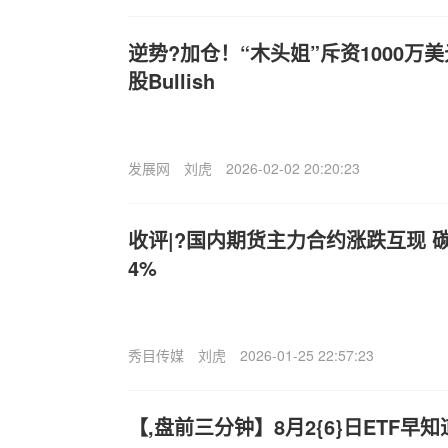
逆势?加仓！“木头姐”斥资1000万
股Bullish
发展网
刘虎
2026-02-02 20:20:23
收评|?国内期货主力合约涨跌互现 
4%
秀目传媒
刘虎
2026-01-25 22:57:23
【,盘前三分钟】8月2{6}日ETF早知