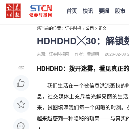
首页
快讯
要闻
股市
您当前的位置：
证券时报
>
公司
>
正文
HDHDHD╳30：解
来源：证券时报网
作者：黄耀明
2026-02-09 
HDHDHD：拨开迷雾，看见真正的
点赞
我们生活在一个被信息洪流裹挟的
息，社交媒体上充斥着光鲜亮丽的生活
来，试图填满我们每一个闲暇的时刻。在
越来越感到一种隐秘的疏离——与真实的