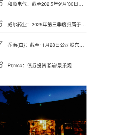
和顺电气：截至202,5年9‘月’30日股东总数为17706户
威尔药业：2025年第三季度归属于上!市公司股东的净利润<同>比增长21.46%
乔治{白}：截至11月28日公司股东总户数为15657户
Pi;mco：债券投资者前!景乐观