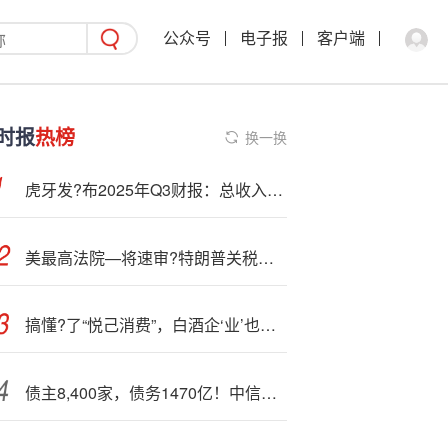
公众号
电子报
客户端
时报
热榜
换一换
虎牙发?布2025年Q3财报：总收入创近9个季度新高 游戏相关服务、广告和其他贡献超三成收入
美最高法院—将速审?特朗普关税案 经济数据承压推动降息预期 美股再创新高
搞懂?了“悦己消费”，白酒企‘业’也能玩转新消费逻辑？
债主8,400家，债务1470亿！中信信托签下房地产业最大重整案