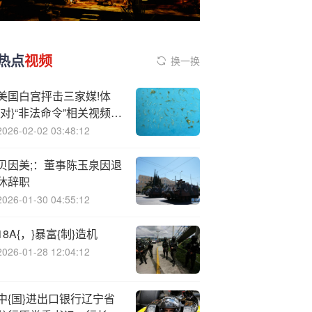
热点
视频
换一换
美国白宫抨击三家媒!体
{对}“非法命令”相关视频的
报道
2026-02-02 03:48:12
贝因美;：董事陈玉泉因退
休辞职
2026-01-30 04:55:12
18A{，}暴富{制}造机
2026-01-28 12:04:12
中{国}进出口银行辽宁省