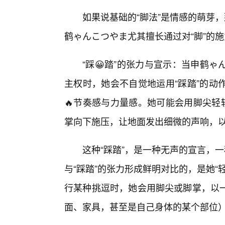
如果说基础的“脚法”是情感的萌芽，
鹤ゃんこつやま尤其擅长通过对“脚”的
“踩😀踏”的张力与宣示：当申鹤
主权时，她会不自觉地运用“踩踏”的动
🔥节奏感与力量感。她可能会用脚尖轻
掌向下施压，让地面发出细微的声响，以
这种“踩踏”，是一种无声的宣言，
与“踩踏”的张力形成鲜明对比的，是她
行某种挑逗时，她会用脚尖或脚掌，以
面、家具，甚至是自己身体的某个部位）