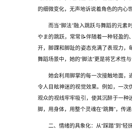
的细微变化，无声地诉说着角色的内心
而当“脚法”融入跳跃与舞蹈的元素
やま的跳跃，常常📝伴随着一种轻盈的
开，脚踝和脚趾的姿态充满了表现力，
舞蹈场景中，她的“脚法”更是将艺术性
她会利用脚掌的每一次接触地面，
令人目眩神迷的视觉效果。例如，一次
观众的视线牢牢吸引，使其沉醉于一种
脚，用身体，用整个灵魂在“跳舞”，传递
二、情绪的具象化：从“踩踏”到“轻