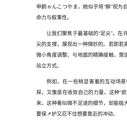
申鹤ゃんこつやま，她似乎将“脚”视为
命力与叙事性。
让我们聚焦于最基础的“足尖”。在
尖的支撑，展现出一种微妙的、若即若
微小角度调整、与地面的精确接触，营
站立方式。
例如，在一些稍显害羞的互动场景
探，又像是在收敛自己的力量，这种“欲
来。这种看似微不足道的细节，却能极
要保📌护又忍不住想要靠近的冲动。