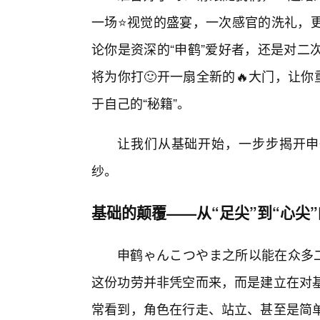
一场⭐视觉的盛宴，一次感官的洗礼，
论你是资深的“申鹤”爱好者，还是对二
将为你打🙂开一扇全新的🔥大门，让
于自己的“秘籍”。
让我们从基础开始，一步步揭开申
纱。
基础的颠覆——从“足尖”到“心尖
申鹤ゃんこつやま之所以能在众多二
这份功劳并非凭空而来，而是建立在对基
常看到，角色在行走、站立、甚至是简