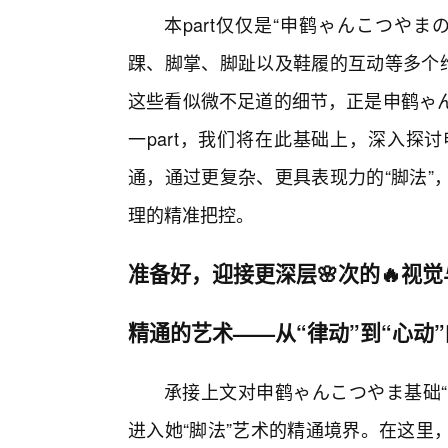
本part仅仅是“申鹤ゃんこつや
踝、脚掌、脚趾以及鞋履的互动等多个维
这些看似微不足道的细节，正是申鹤ゃ
一part，我们将在此基础上，深入探
通，通过更复杂、更具表现力的“脚法”
理的精准把控。
准备好，迎接更深层🌸次的🔥视
精通的艺术——从“律动”到“心动
承接上文对申鹤ゃんこつやま基础“
进入她“脚法”艺术的精通境界。在这里