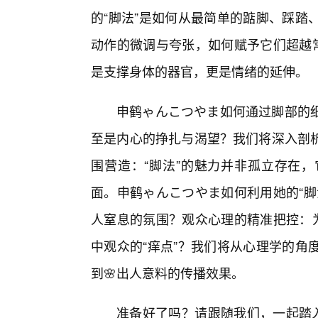
的“脚法”是如何从最简单的踮脚、踩踏
动作的微调与夸张，如何赋予它们超越常
是支撑身体的器官，更是情绪的延伸。
申鹤ゃんこつやま如何通过脚部的
至是内心的挣扎与渴望？我们将深入剖
围营造：“脚法”的魅力并非孤立存在
面。申鹤ゃんこつやま如何利用她的“脚
人窒息的氛围？观众心理的精准把控：为
中观众的“痒点”？我们将从心理学的角
到🌸出人意料的传播效果。
准备好了吗？请跟随我们，一起踏入