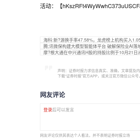
活动：【
hKszRFt4WyWwhC373uUSCF
海科:新?源换手率47.58%，龙虎榜上机构买入1.05
腾;讯微保构建大模型智能体平台 破解保险业AI落
摩?根大通在中兴通讯H股的持股比例于10月21日从6
声明：证券时报力求信息真实、准确，文章提及内
下载“证券时报”官方APP，或关注官方微信公众
网友评论
登录
后可以发言
网友评论仅供其表达个人看法，并不表明证券时报立场