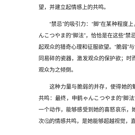
望，并建立起情感上的共鸣。
“禁忌”的吸引力：“脚”在某种程度
んこつやま的“脚法”，恰恰是在这些“
起观众的猎奇心理和征服欲望。“脆弱”
同易碎的瓷器，激发观众的保护欲；时
观众为之倾倒。
这种力量与脆弱的并存，使得她的魅
共鸣：最终，申鹤ゃんこつやま的“脚法
一个动作，能够感受到她的喜怒哀乐，她
次🤔的情感共鸣，是她能够超越视觉，