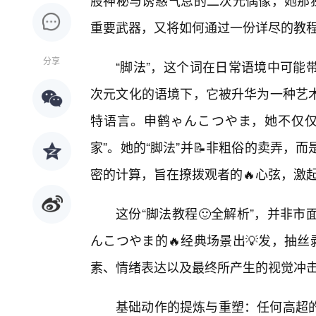
股神秘与诱惑气息的二次元偶像，她那独
重要武器，又将如何通过一份详尽的教
分享
“脚法”，这个词在日常语境中可能
次元文化的语境下，它被升华为一种艺术
特语言。申鹤ゃんこつやま，她不仅仅
家”。她的“脚法”并📝非粗俗的卖弄
密的计算，旨在撩拨观者的🔥心弦，激
这份“脚法教程🙂全解析”，并非
んこつやま的🔥经典场景出💡发，抽
素、情绪表达以及最终所产生的视觉冲
基础动作的提炼与重塑：任何高超