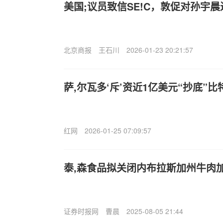
美国;议员致信SE!C，敦促对孙宇
北京商报
王石川
2026-01-23 20:21:57
萨,尔瓦多‘斥’资近1亿美元“抄底”比
红网
2026-01-25 07:09:57
泰,森食品拟关闭内布拉斯加州牛肉
证券时报网
曹晨
2025-08-05 21:44