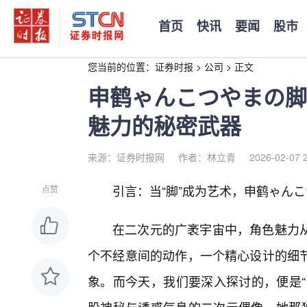
首页
快讯
要闻
股市
您当前的位置：
证券时报
>
公司
>
正文
申鹤ゃんこつやまの脚
魅力的秘密武器
来源：证券时报网
作者：林立青
2026-02-07 
引言：当“脚”成为艺术，申鹤ゃん
点赞
在二次元的广袤宇宙中，角色魅力
个不经意间的动作，一个精心设计的细节
象。而今天，我们要深入探讨的，便是“