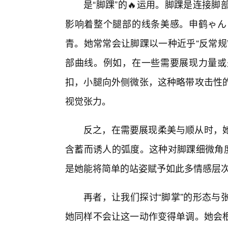
是“脚踝”的🔥运用。脚踝是连接
影响着整个腿部的线条美感。申鹤ゃん
青。她常常会让脚踝以一种近乎“反常规
部曲线。例如，在一些需要展现力量或
扣，小腿向外侧微张，这种略带攻击性
视觉张力。
反之，在需要展现柔美与顺从时，
含蓄而诱人的弧度。这种对脚踝细微角度
是她能将简单的站姿赋予如此多情感层
再者，让我们探讨“脚掌”的形态与
她同样不会让这一动作变得单调。她会根