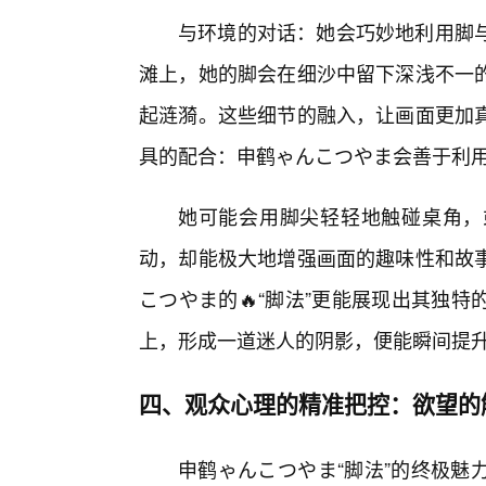
与环境的对话：她会巧妙地利用脚
滩上，她的脚会在细沙中留下深浅不一
起涟漪。这些细节的融入，让画面更加真
具的配合：申鹤ゃんこつやま会善于利用
她可能会用脚尖轻轻地触碰桌角，
动，却能极大地增强画面的趣味性和故
こつやま的🔥“脚法”更能展现出其独
上，形成一道迷人的阴影，便能瞬间提
四、观众心理的精准把控：欲望的
申鹤ゃんこつやま“脚法”的终极魅