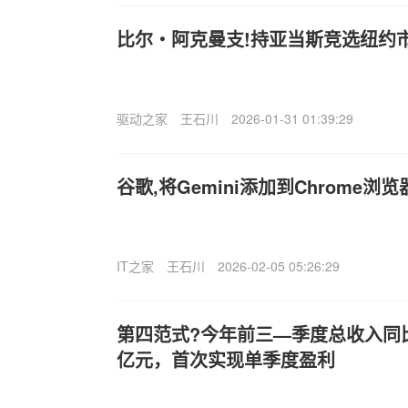
比尔・阿克曼支!持亚当斯竞选纽约市
驱动之家
王石川
2026-01-31 01:39:29
谷歌,将Gemini添加到Chrome浏
IT之家
王石川
2026-02-05 05:26:29
第四范式?今年前三—季度总收入同比增长
亿元，首次实现单季度盈利