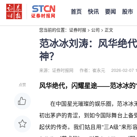
首页
快讯
要闻
股市
您当前的位置：
证券时报
>
公司
>
正文
范冰冰刘涛：风华绝代
神？
来源：证券时报网
作者：崔永元
2026-02-07 
风华绝代，闪耀星途——范冰冰的“
点赞
在中国星光璀璨的娱乐圈，范冰冰
初出茅庐的青涩，到如今国际舞台上备
起伏的传奇。我们姑且用“三A级”来形容