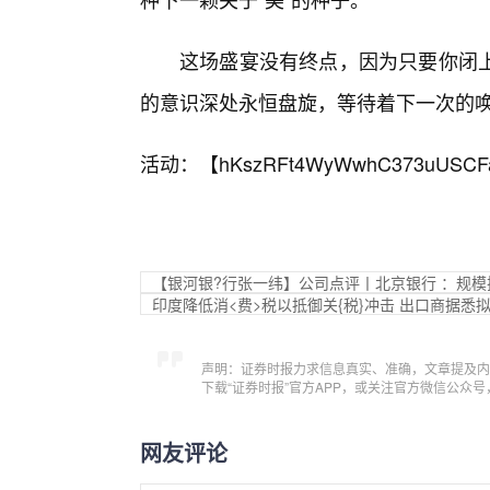
这场盛宴没有终点，因为只要你闭上
的意识深处永恒盘旋，等待着下一次的
活动：【
hKszRFt4WyWwhC373uUSCF
【银河银?行张一纬】公司点评丨北京银行 ：规
印度降低消<费>税以抵御关{税}冲击 出口商据悉
声明：证券时报力求信息真实、准确，文章提及内
下载“证券时报”官方APP，或关注官方微信公众
网友评论