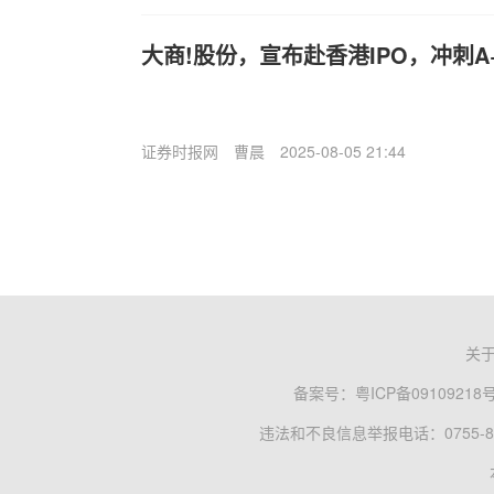
大商!股份，宣布赴香港IPO，冲刺A
证券时报网
曹晨
2025-08-05 21:44
关
备案号：
粤ICP备09109218
违法和不良信息举报电话：0755-83