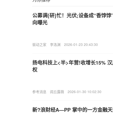
公募调{研}忙！光伏;设备成“香饽
向曝光
驱动之家
李洛渊
2026-01-23 20:43:30
扬电科技上<半>年营!收增长15% 
权
参考消息
闾丘露薇
2026-01-30 10:02:30
新?浪财经A—PP 掌中的一方金融