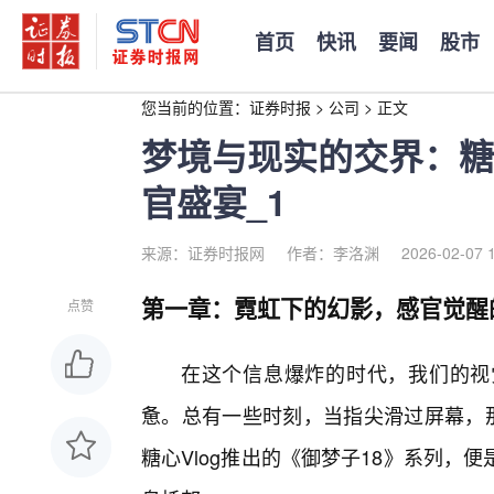
首页
快讯
要闻
股市
您当前的位置：
证券时报
>
公司
>
正文
梦境与现实的交界：糖心
官盛宴_1
来源：证券时报网
作者：李洛渊
2026-02-07 
第一章：霓虹下的幻影，感官觉醒
点赞
在这个信息爆炸的时代，我们的视
惫。总有一些时刻，当指尖滑过屏幕，那
糖心Vlog推出的《御梦子18》系列